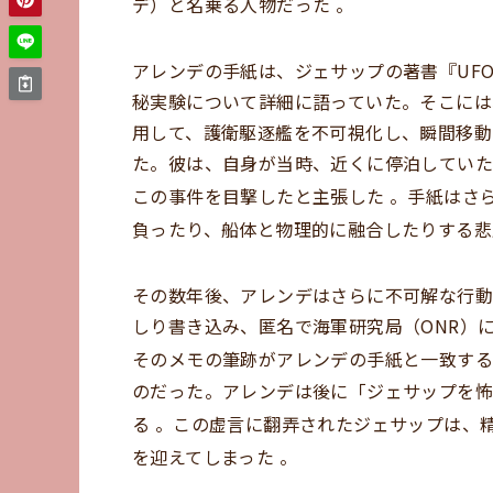
デ）と名乗る人物だった
。
アレンデの手紙は、ジェサップの著書『UFO
秘実験について詳細に語っていた。そこには
用して、護衛駆逐艦を不可視化し、瞬間移動
た。彼は、自身が当時、近くに停泊していた
この事件を目撃したと主張した
。手紙はさ
負ったり、船体と物理的に融合したりする
その数年後、アレンデはさらに不可解な行
しり書き込み、匿名で海軍研究局（ONR）
そのメモの筆跡がアレンデの手紙と一致す
のだった。アレンデは後に「ジェサップを怖
る
。この虚言に翻弄されたジェサップは、
を迎えてしまった
。