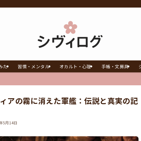
みた
習慣・メンタル
オカルト・心理
手帳・文房具
ィアの霧に消えた軍艦：伝説と真実の記
6年5月14日