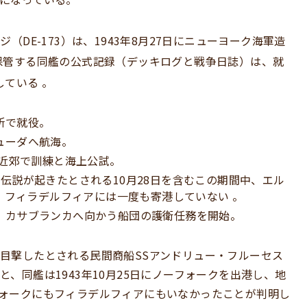
（DE-173）は、1943年8月27日にニューヨーク海軍造
保管する同艦の公式記録（デッキログと戦争日誌）は、就
録している
。
船所で就役。
ミューダへ航海。
ーダ近郊で訓練と海上公試。
港。伝説が起きたとされる10月28日を含むこの期間中、エル
、フィラデルフィアには一度も寄港していない 。
港し、カサブランカへ向かう船団の護衛任務を開始。
目撃したとされる民間商船SSアンドリュー・フルーセス
、同艦は1943年10月25日にノーフォークを出港し、地
ォークにもフィラデルフィアにもいなかったことが判明し