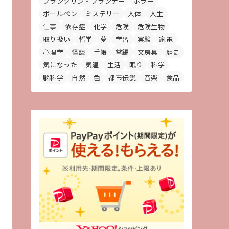
フランクリン・プランナー
ホラー
ボールペン
ミステリー
人体
人生
仕事
依存症
化学
危険
危険生物
取り扱い
哲学
夢
学習
実験
家電
心理学
怪談
手帳
掌編
文房具
歴史
気になった
気温
生活
眠り
科学
脳科学
自然
色
都市伝説
音楽
食品