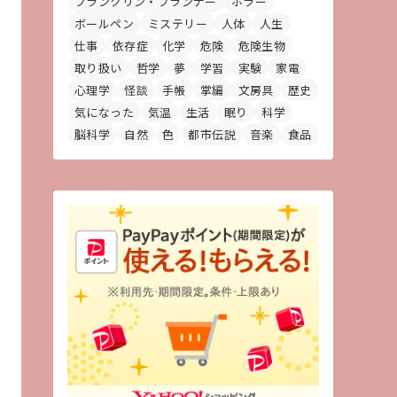
フランクリン・プランナー
ホラー
ボールペン
ミステリー
人体
人生
仕事
依存症
化学
危険
危険生物
取り扱い
哲学
夢
学習
実験
家電
心理学
怪談
手帳
掌編
文房具
歴史
気になった
気温
生活
眠り
科学
脳科学
自然
色
都市伝説
音楽
食品