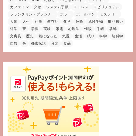
カフェイン
クセ
システム手帳
ストレス
スピリチュアル
フランクリン・プランナー
ホラー
ボールペン
ミステリー
人体
人生
仕事
依存症
化学
危険
危険生物
取り扱い
哲学
夢
学習
実験
家電
心理学
怪談
手帳
掌編
文房具
歴史
気になった
気温
生活
眠り
科学
脳科学
自然
色
都市伝説
音楽
食品