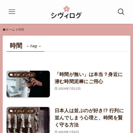
ホーム
時間
時間
– tag –
「時間が無い」は本当？身近に
習慣・メンタル
潜む時間泥棒にご用心
2026年7月12日
日本人は並ぶのが好き!? 行列に
オカルト・心理
並んでしまう心理と、時間を賢
く守る方法
2026年7月6日