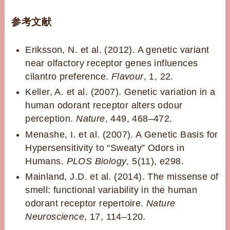
参考文献
Eriksson, N. et al. (2012). A genetic variant
near olfactory receptor genes influences
cilantro preference.
Flavour
, 1, 22.
Keller, A. et al. (2007). Genetic variation in a
human odorant receptor alters odour
perception.
Nature
, 449, 468–472.
Menashe, I. et al. (2007). A Genetic Basis for
Hypersensitivity to “Sweaty” Odors in
Humans.
PLOS Biology
, 5(11), e298.
Mainland, J.D. et al. (2014). The missense of
smell: functional variability in the human
odorant receptor repertoire.
Nature
Neuroscience
, 17, 114–120.