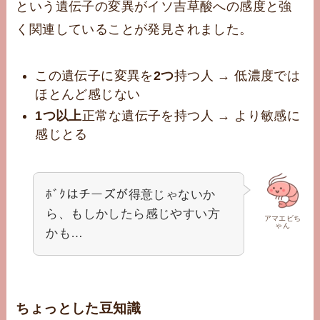
という遺伝子の変異がイソ吉草酸への感度と強
く関連していることが発見されました。
この遺伝子に変異を
2つ
持つ人 → 低濃度では
ほとんど感じない
1つ以上
正常な遺伝子を持つ人 → より敏感に
感じとる
ﾎﾞｸはチーズが得意じゃないか
ら、もしかしたら感じやすい方
アマエビち
ゃん
かも…
ちょっとした豆知識