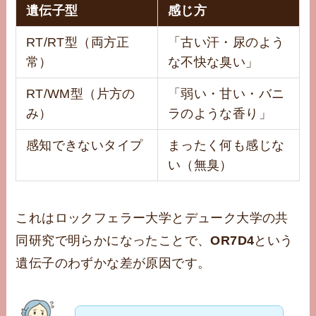
遺伝子型
感じ方
RT/RT型（両方正
「古い汗・尿のよう
常）
な不快な臭い」
RT/WM型（片方の
「弱い・甘い・バニ
み）
ラのような香り」
感知できないタイプ
まったく何も感じな
い（無臭）
これはロックフェラー大学とデューク大学の共
同研究で明らかになったことで、
OR7D4
という
遺伝子のわずかな差が原因です。