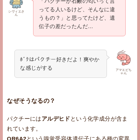
「パクチーが石鹸の匂いって言
ってる人いるけど、そんなに違
シヴィエさ
ん
うもの？」と思ってたけど、遺
伝子の差だったんだ…
ﾎﾞｸはパクチー好きだよ！爽やか
な感じがする
アマエビち
ゃん
なぜそうなるの？
パクチーには
アルデヒド
という化学成分が含ま
れています。
OR6A2
という嗅覚受容体遺伝子にある種の変異