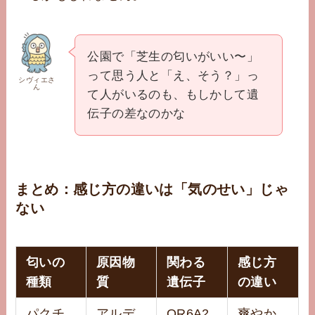
公園で「芝生の匂いがいい〜」
って思う人と「え、そう？」っ
シヴィエさ
ん
て人がいるのも、もしかして遺
伝子の差なのかな
まとめ：感じ方の違いは「気のせい」じゃ
ない
匂いの
原因物
関わる
感じ方
種類
質
遺伝子
の違い
パクチ
アルデ
OR6A2
爽やか