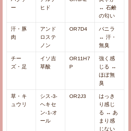
ー
ヒド
↔ 石鹸
の匂い
汗・豚
アンド
OR7D4
バニラ
肉
ロステ
↔ 汗・
ノン
無臭
チー
イソ吉
OR11H7
強く感
ズ・足
草酸
P
じる ↔
ほぼ無
臭
草・キ
シス-3-
OR2J3
はっき
ュウリ
ヘキセ
り感じ
ン-1-オ
る ↔ あ
ール
まり感
じない