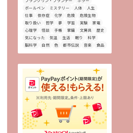
フランクリン・プランナー
ホラー
ボールペン
ミステリー
人体
人生
仕事
依存症
化学
危険
危険生物
取り扱い
哲学
夢
学習
実験
家電
心理学
怪談
手帳
掌編
文房具
歴史
気になった
気温
生活
眠り
科学
脳科学
自然
色
都市伝説
音楽
食品