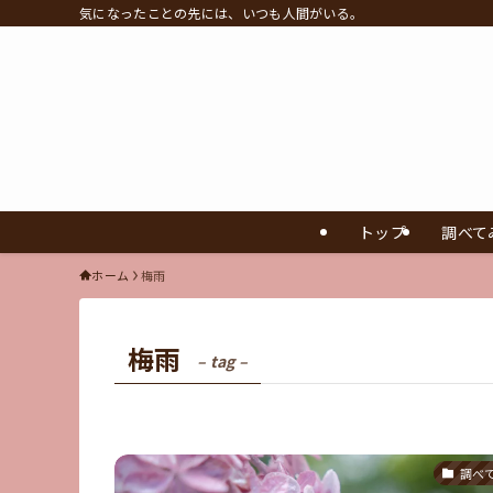
気になったことの先には、いつも人間がいる。
トップ
調べて
ホーム
梅雨
梅雨
– tag –
調べ