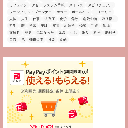
カフェイン
クセ
システム手帳
ストレス
スピリチュアル
フランクリン・プランナー
ホラー
ボールペン
ミステリー
人体
人生
仕事
依存症
化学
危険
危険生物
取り扱い
哲学
夢
学習
実験
家電
心理学
怪談
手帳
掌編
文房具
歴史
気になった
気温
生活
眠り
科学
脳科学
自然
色
都市伝説
音楽
食品