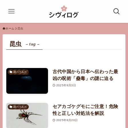
ホーム
昆虫
昆虫
– tag –
古代中国から日本へ伝わった最
調べてみた
凶の呪術「蠱毒」の謎に迫る
2025年9月3日
セアカゴケグモにご注意！危険
調べてみた
性と正しい対処法を解説
2025年8月20日