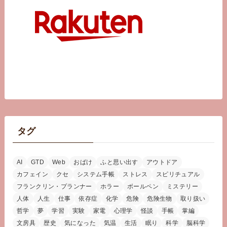
タグ
AI
GTD
Web
おばけ
ふと思い出す
アウトドア
カフェイン
クセ
システム手帳
ストレス
スピリチュアル
フランクリン・プランナー
ホラー
ボールペン
ミステリー
人体
人生
仕事
依存症
化学
危険
危険生物
取り扱い
哲学
夢
学習
実験
家電
心理学
怪談
手帳
掌編
文房具
歴史
気になった
気温
生活
眠り
科学
脳科学