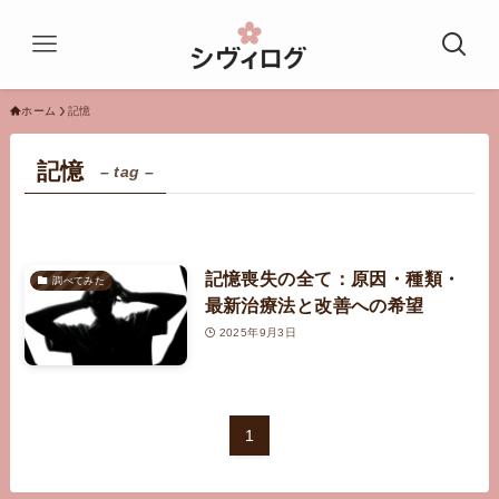
ホーム
記憶
記憶
– tag –
記憶喪失の全て：原因・種類・
調べてみた
最新治療法と改善への希望
2025年9月3日
1