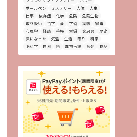
フランクリン・プランナー
ホラー
ボールペン
ミステリー
人体
人生
仕事
依存症
化学
危険
危険生物
取り扱い
哲学
夢
学習
実験
家電
心理学
怪談
手帳
掌編
文房具
歴史
気になった
気温
生活
眠り
科学
脳科学
自然
色
都市伝説
音楽
食品