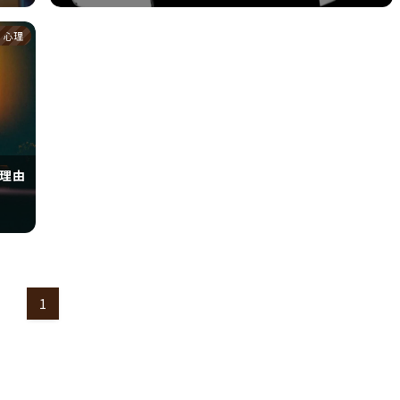
・心理
理由
1