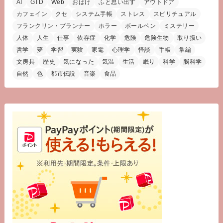
AI
GTD
Web
おばけ
ふと思い出す
アウトドア
カフェイン
クセ
システム手帳
ストレス
スピリチュアル
フランクリン・プランナー
ホラー
ボールペン
ミステリー
人体
人生
仕事
依存症
化学
危険
危険生物
取り扱い
哲学
夢
学習
実験
家電
心理学
怪談
手帳
掌編
文房具
歴史
気になった
気温
生活
眠り
科学
脳科学
自然
色
都市伝説
音楽
食品