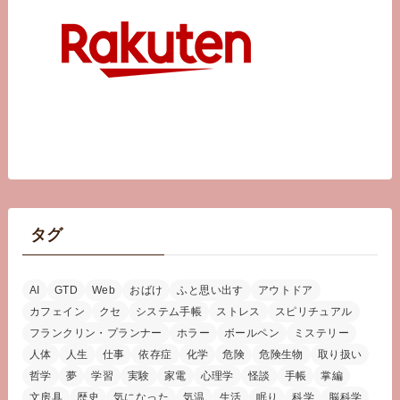
タグ
AI
GTD
Web
おばけ
ふと思い出す
アウトドア
カフェイン
クセ
システム手帳
ストレス
スピリチュアル
フランクリン・プランナー
ホラー
ボールペン
ミステリー
人体
人生
仕事
依存症
化学
危険
危険生物
取り扱い
哲学
夢
学習
実験
家電
心理学
怪談
手帳
掌編
文房具
歴史
気になった
気温
生活
眠り
科学
脳科学