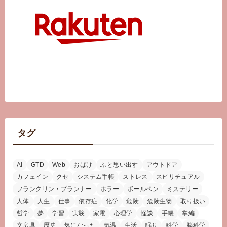
タグ
AI
GTD
Web
おばけ
ふと思い出す
アウトドア
カフェイン
クセ
システム手帳
ストレス
スピリチュアル
フランクリン・プランナー
ホラー
ボールペン
ミステリー
人体
人生
仕事
依存症
化学
危険
危険生物
取り扱い
哲学
夢
学習
実験
家電
心理学
怪談
手帳
掌編
文房具
歴史
気になった
気温
生活
眠り
科学
脳科学